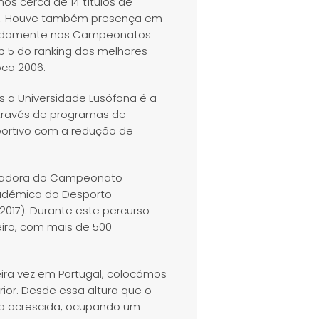
os cerca de 14 títulos de
rd. Houve também presença em
meadamente nos Campeonatos
p 5 do ranking das melhores
ca 2006.
s a Universidade Lusófona é a
através de programas de
ortivo com a redução de
zadora do Campeonato
cadémica do Desporto
2017). Durante este percurso
iro, com mais de 500
ira vez em Portugal, colocámos
rior. Desde essa altura que o
ia acrescida, ocupando um