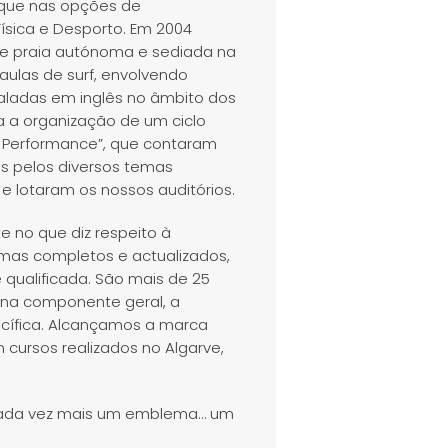
aque nas opções de
ísica e Desporto. Em 2004
de praia autónoma e sediada na
ulas de surf, envolvendo
 faladas em inglês no âmbito dos
 a organização de um ciclo
f e Performance”, que contaram
os pelos diversos temas
e lotaram os nossos auditórios.
e no que diz respeito à
mas completos e actualizados,
 qualificada. São mais de 25
s na componente geral, a
ecífica. Alcançamos a marca
 cursos realizados no Algarve,
 cada vez mais um emblema… um