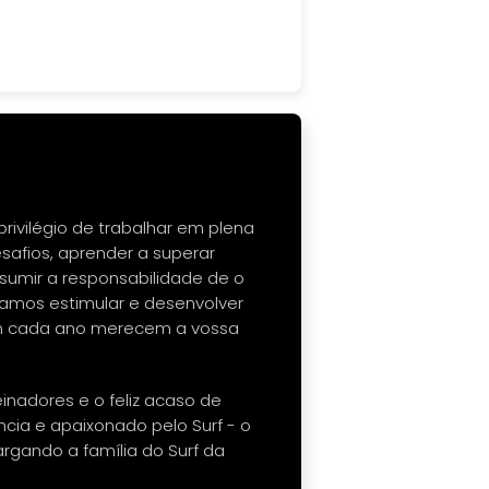
 privilégio de trabalhar em plena
afios, aprender a superar
assumir a responsabilidade de o
amos estimular e desenvolver
em cada ano merecem a vossa
nadores e o feliz acaso de
ncia e apaixonado pelo Surf - o
argando a família do Surf da