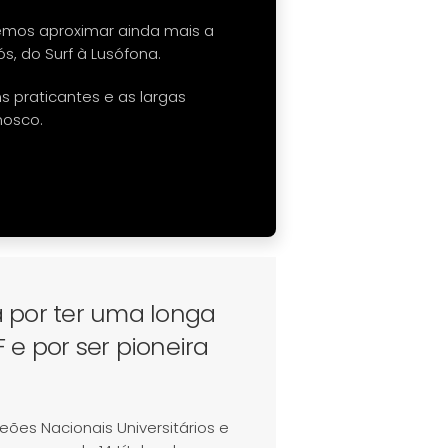
emos aproximar ainda mais a
s, do Surf à Lusófona.
ns praticantes e as largas
nosco.
 por ter uma longa
e por ser pioneira
ões Nacionais Universitários e