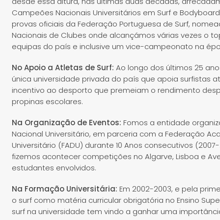
desde essa altura, nas últimas duas décadas, arrecadám
Campeões Nacionais Universitários em Surf e Bodyboa
provas oficiais da Federação Portuguesa de Surf, no
Nacionais de Clubes onde alcançámos várias vezes o to
equipas do país e inclusive um vice-campeonato na épo
No Apoio a Atletas de Surf:
Ao longo dos últimos 25 ano
única universidade privada do país que apoia surfistas 
incentivo ao desporto que premeiam o rendimento desp
propinas escolares.
Na Organização de Eventos:
Fomos a entidade organi
Nacional Universitário, em parceria com a Federação A
Universitário (FADU) durante 10 Anos consecutivos (2007-
fizemos acontecer competições no Algarve, Lisboa e Ave
estudantes envolvidos.
Na Formação Universitária:
Em 2002-2003, e pela prime
o surf como matéria curricular obrigatória no Ensino Supe
surf na universidade tem vindo a ganhar uma importânc