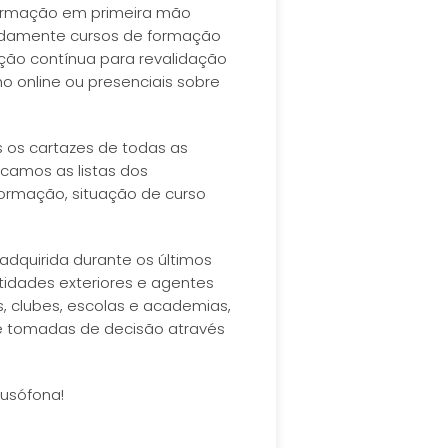
nformação em primeira mão
nadamente cursos de formação
ação contínua para revalidação
o online ou presenciais sobre
os os cartazes de todas as
icamos as listas dos
ormação, situação de curso
adquirida durante os últimos
tidades exteriores e agentes
, clubes, escolas e academias,
 e tomadas de decisão através
Lusófona!