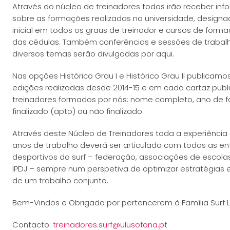
Através do núcleo de treinadores todos irão receber i
sobre as formações realizadas na universidade, desig
inicial em todos os graus de treinador e cursos de form
das cédulas. Também conferências e sessões de trabalh
diversos temas serão divulgadas por aqui.
Nas opções Histórico Grau I e Histórico Grau II publicam
edições realizadas desde 2014-15 e em cada cartaz publ
treinadores formados por nós: nome completo, ano de f
finalizado (apto) ou não finalizado.
Através deste Núcleo de Treinadores toda a experiência 
anos de trabalho deverá ser articulada com todas as en
desportivos do surf – federação, associações de escolas
IPDJ – sempre num perspetiva de optimizar estratégias
de um trabalho conjunto.
Bem-Vindos e Obrigado por pertencerem à Família Surf 
Contacto:
treinadores.surf@ulusofona.pt