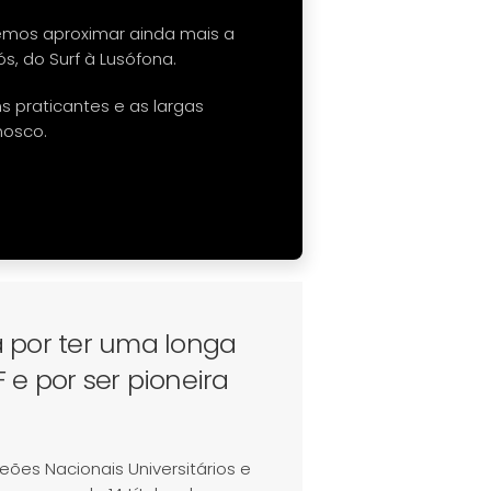
emos aproximar ainda mais a
s, do Surf à Lusófona.
ns praticantes e as largas
nosco.
 por ter uma longa
e por ser pioneira
ões Nacionais Universitários e