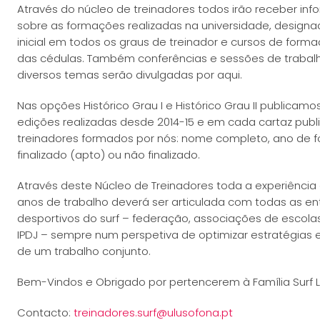
Através do núcleo de treinadores todos irão receber i
sobre as formações realizadas na universidade, desig
inicial em todos os graus de treinador e cursos de form
das cédulas. Também conferências e sessões de trabalh
diversos temas serão divulgadas por aqui.
Nas opções Histórico Grau I e Histórico Grau II publicam
edições realizadas desde 2014-15 e em cada cartaz publ
treinadores formados por nós: nome completo, ano de f
finalizado (apto) ou não finalizado.
Através deste Núcleo de Treinadores toda a experiência 
anos de trabalho deverá ser articulada com todas as en
desportivos do surf – federação, associações de escolas
IPDJ – sempre num perspetiva de optimizar estratégias
de um trabalho conjunto.
Bem-Vindos e Obrigado por pertencerem à Família Surf 
Contacto:
treinadores.surf@ulusofona.pt