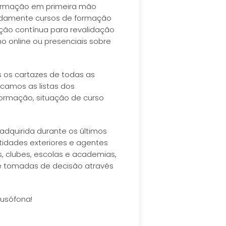
nformação em primeira mão
nadamente cursos de formação
ação contínua para revalidação
o online ou presenciais sobre
os os cartazes de todas as
icamos as listas dos
ormação, situação de curso
adquirida durante os últimos
tidades exteriores e agentes
, clubes, escolas e academias,
 e tomadas de decisão através
Lusófona!