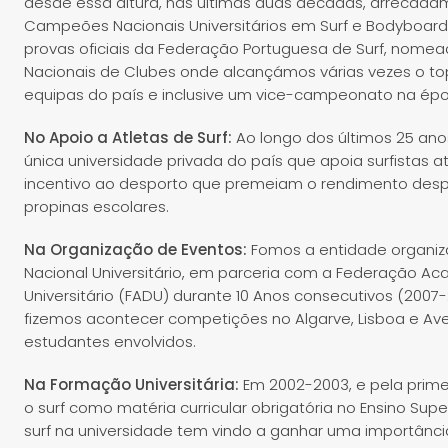
desde essa altura, nas últimas duas décadas, arrecadám
Campeões Nacionais Universitários em Surf e Bodyboa
provas oficiais da Federação Portuguesa de Surf, no
Nacionais de Clubes onde alcançámos várias vezes o to
equipas do país e inclusive um vice-campeonato na épo
No Apoio a Atletas de Surf:
Ao longo dos últimos 25 ano
única universidade privada do país que apoia surfistas 
incentivo ao desporto que premeiam o rendimento desp
propinas escolares.
Na Organização de Eventos:
Fomos a entidade organi
Nacional Universitário, em parceria com a Federação A
Universitário (FADU) durante 10 Anos consecutivos (2007-
fizemos acontecer competições no Algarve, Lisboa e Ave
estudantes envolvidos.
Na Formação Universitária:
Em 2002-2003, e pela prime
o surf como matéria curricular obrigatória no Ensino Supe
surf na universidade tem vindo a ganhar uma importânc