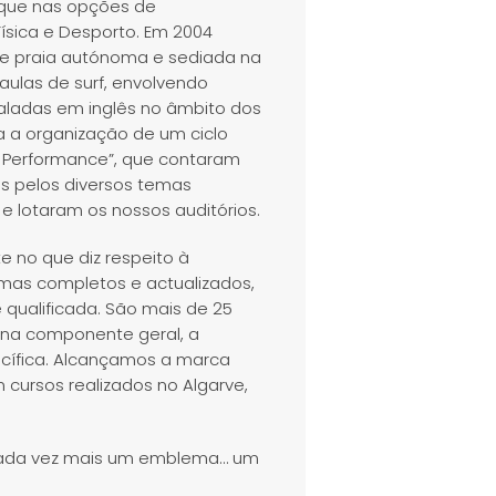
aque nas opções de
ísica e Desporto. Em 2004
de praia autónoma e sediada na
ulas de surf, envolvendo
 faladas em inglês no âmbito dos
 a organização de um ciclo
f e Performance”, que contaram
os pelos diversos temas
e lotaram os nossos auditórios.
e no que diz respeito à
mas completos e actualizados,
 qualificada. São mais de 25
s na componente geral, a
ecífica. Alcançamos a marca
 cursos realizados no Algarve,
 cada vez mais um emblema… um