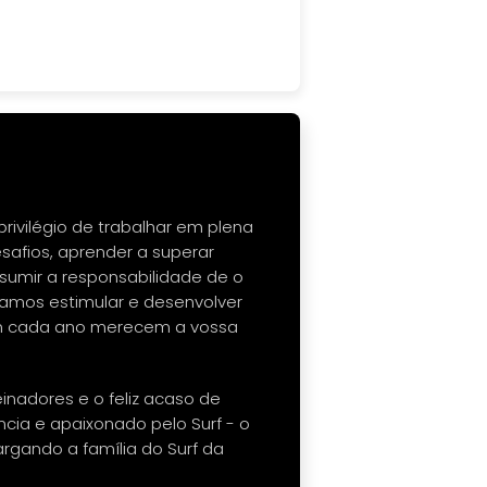
 privilégio de trabalhar em plena
afios, aprender a superar
assumir a responsabilidade de o
amos estimular e desenvolver
em cada ano merecem a vossa
nadores e o feliz acaso de
ncia e apaixonado pelo Surf - o
argando a família do Surf da