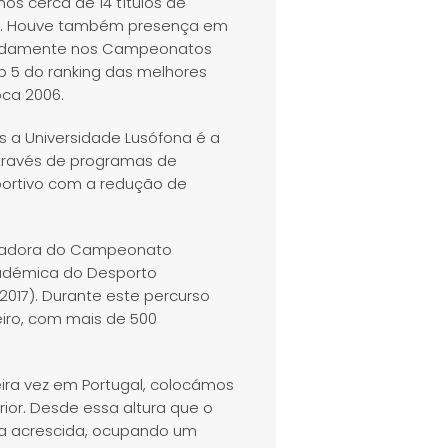
os cerca de 14 títulos de
rd. Houve também presença em
meadamente nos Campeonatos
p 5 do ranking das melhores
ca 2006.
s a Universidade Lusófona é a
através de programas de
ortivo com a redução de
zadora do Campeonato
cadémica do Desporto
2017). Durante este percurso
iro, com mais de 500
ira vez em Portugal, colocámos
rior. Desde essa altura que o
ia acrescida, ocupando um